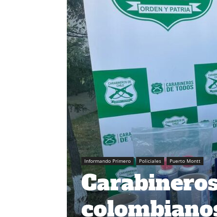
Informando Primero
Policiales
Puerto Montt
Carabineros
colombianos