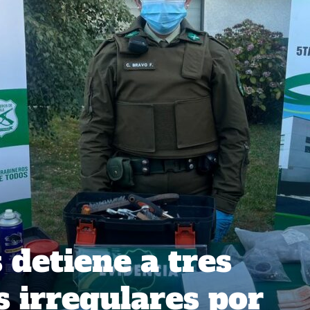
 detiene a tres
 irregulares por