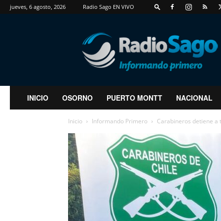
jueves, 6 agosto, 2026
Radio Sago EN VIVO
RadioSago
INICIO
OSORNO
PUERTO MONTT
NACIONAL
Inicio
Informando Primero
Carabineros detiene a t