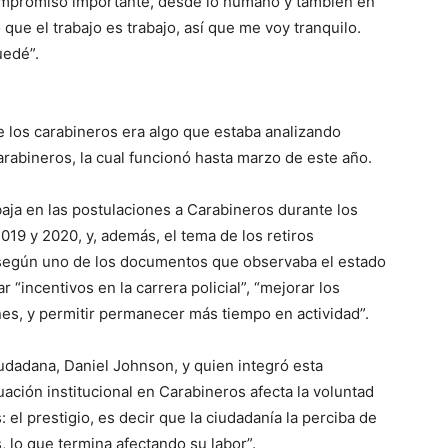
compromiso importante, desde lo humano y también en
que el trabajo es trabajo, así que me voy tranquilo.
uedé”.
de los carabineros era algo que estaba analizando
rabineros, la cual funcionó hasta marzo de este año.
baja en las postulaciones a Carabineros durante los
19 y 2020, y, además, el tema de los retiros
o, según uno de los documentos que observaba el estado
 “incentivos en la carrera policial”, “mejorar los
nes, y permitir permanecer más tiempo en actividad”.
iudadana, Daniel Johnson, y quien integró esta
uación institucional en Carabineros afecta la voluntad
 el prestigio, es decir que la ciudadanía la perciba de
 lo que termina afectando su labor”.