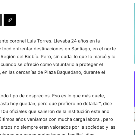
ente coronel Luis Torres. Llevaba 24 años en la
e tocó enfrentar destinaciones en Santiago, en el norte
 Región del Biobío. Pero, sin duda, lo que lo marcó y lo
ó cuando se ofreció como voluntario a proteger el
 en las cercanías de Plaza Baquedano, durante el
 todo tipo de desprecios. Eso es lo que más duele,
sta hoy quedan, pero que prefiero no detallar”, dice
06 oficiales que salieron de la institución este año,
s últimos años veníamos con mucha carga laboral, pero
uerzos no siempre eran valorados por la sociedad y las
quienes me pagan mejor hoy: mi familia”, dice.