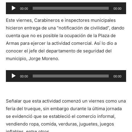
Reproductor
00:00
00:00
de
Este viernes, Carabineros e inspectores municipales
audio
hicieron entrega de una “notificación de civilidad”, dando
cuenta que no es posible la ocupación de la Plaza de
Armas para ejercer la actividad comercial. Así lo dio a
conocer el jefe del departamento de seguridad del
municipio, Jorge Moreno.
Reproductor
00:00
00:00
de
audio
Señalar que esta actividad comenzó un viernes como una
feria del trueque, sin embargo durante la última jornada
se evidenció que se estableció el comercio informal,
vendiendo ropa, comida, verduras, juguetes, juegos
inflables, entre otros.