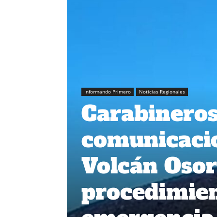
Informando Primero
Noticias Regionales
Carabineros
comunicacio
Volcán Osor
procedimien