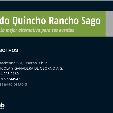
SOTROS
Mackenna 904, Osorno, Chile
ICOLA Y GANADERA DE OSORNO A.G.
64 223 2160
 9 57244942
sa@radiosago.cl