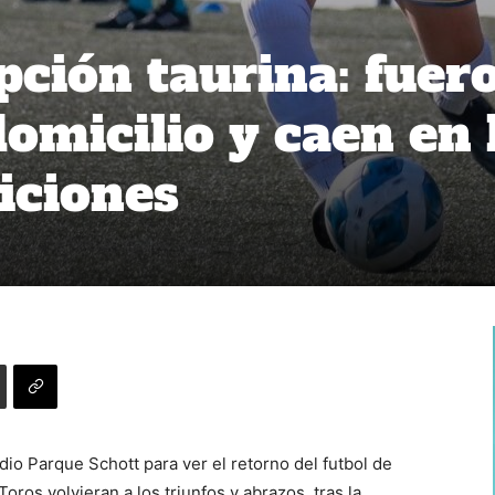
ción taurina: fuer
omicilio y caen en 
iciones
dio Parque Schott para ver el retorno del futbol de
oros volvieran a los triunfos y abrazos, tras la