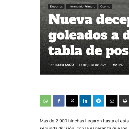
Deportes
Informando Primero
Osorno
Nueva decep
goleados a d
tabla de pos
Por
Radio SAGO
-
13 de julio de 2024
592
Mas de 2.900 hinchas llegaron hasta el esta
segunda división, con la esperanza que los T