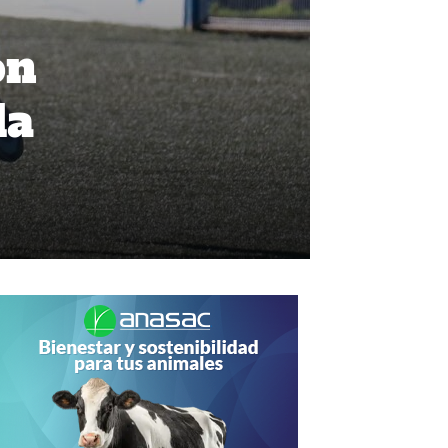
on
la