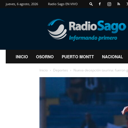
jueves, 6 agosto, 2026
Radio Sago EN VIVO
RadioSago
INICIO
OSORNO
PUERTO MONTT
NACIONAL
Inicio
Deportes
Nueva decepción taurina: fueron go