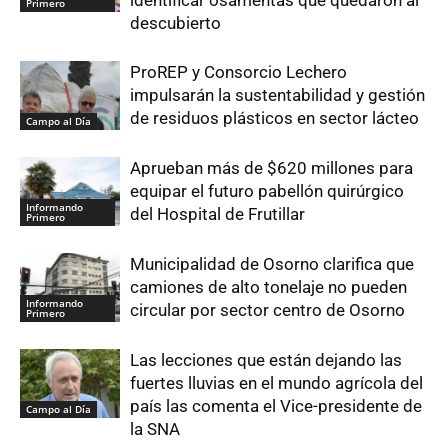
identificar osamentas que quedaron al
Primero
descubierto
ProREP y Consorcio Lechero
impulsarán la sustentabilidad y gestión
de residuos plásticos en sector lácteo
Campo al Día
Aprueban más de $620 millones para
equipar el futuro pabellón quirúrgico
Informando
del Hospital de Frutillar
Primero
Municipalidad de Osorno clarifica que
camiones de alto tonelaje no pueden
Informando
circular por sector centro de Osorno
Primero
Las lecciones que están dejando las
fuertes lluvias en el mundo agrícola del
país las comenta el Vice-presidente de
Campo al Día
la SNA