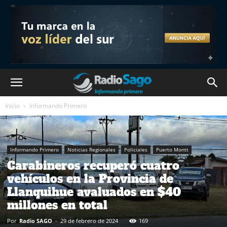
Inicio
Informando Primero
Informando Primero
Noticias Regionales
Policiales
Puerto Montt
Carabineros recuperó cuatro
vehículos en la Provincia de
Llanquihue avaluados en $40
millones en total
Por
Radio SAGO
-
29 de febrero de 2024
169