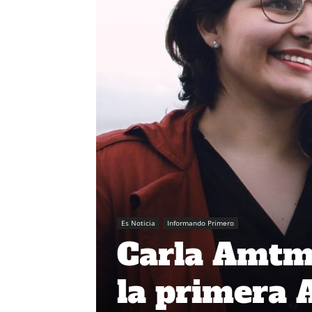
Es Noticia
Informando Primero
Carla Amtm
la primera 