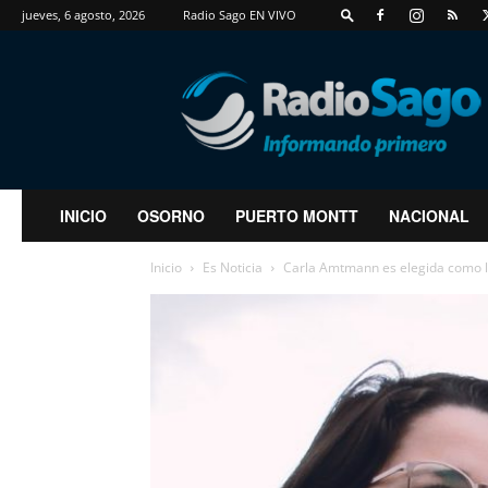
jueves, 6 agosto, 2026
Radio Sago EN VIVO
RadioSago
INICIO
OSORNO
PUERTO MONTT
NACIONAL
Inicio
Es Noticia
Carla Amtmann es elegida como la