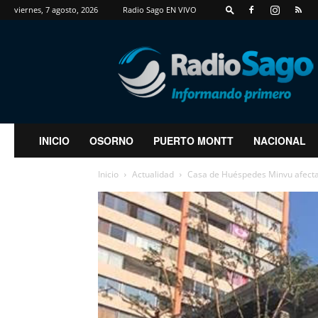
viernes, 7 agosto, 2026
Radio Sago EN VIVO
RadioSago
INICIO
OSORNO
PUERTO MONTT
NACIONAL
Inicio
Actualidad
Casa de Huéspedes Minvu afectad