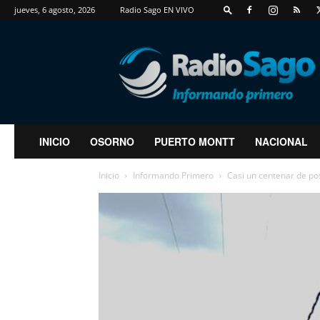
jueves, 6 agosto, 2026
Radio Sago EN VIVO
RadioSago
INICIO
OSORNO
PUERTO MONTT
NACIONAL
Inicio
Informando Primero
Casi un centenar de pos