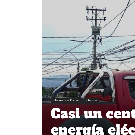
Informando Primero
Osorno
Casi un cen
energía eléc