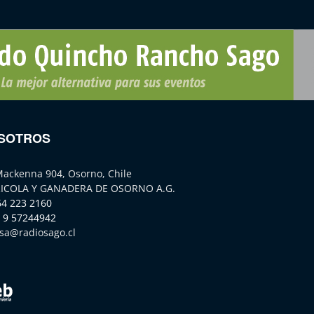
SOTROS
Mackenna 904, Osorno, Chile
ICOLA Y GANADERA DE OSORNO A.G.
64 223 2160
 9 57244942
sa@radiosago.cl