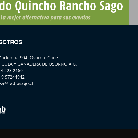
SOTROS
Mackenna 904, Osorno, Chile
ICOLA Y GANADERA DE OSORNO A.G.
64 223 2160
 9 57244942
sa@radiosago.cl