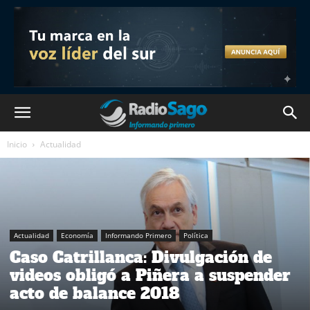
Inicio
Actualidad
Actualidad
Economía
Informando Primero
Política
Caso Catrillanca: Divulgación de
videos obligó a Piñera a suspender
acto de balance 2018