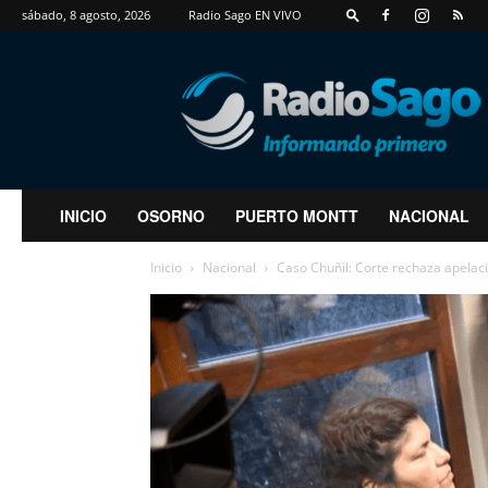
sábado, 8 agosto, 2026
Radio Sago EN VIVO
RadioSago
INICIO
OSORNO
PUERTO MONTT
NACIONAL
Inicio
Nacional
Caso Chuñil: Corte rechaza apelació