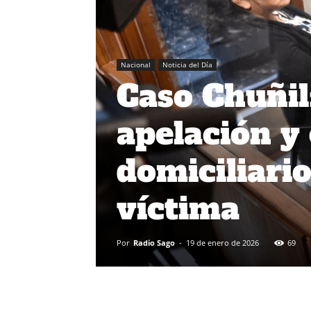
Nacional
Noticia del Día
Caso Chuñil
apelación y
domiciliario
víctima
Por
Radio Sago
-
19 de enero de 2026
69