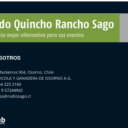
SOTROS
Mackenna 904, Osorno, Chile
ICOLA Y GANADERA DE OSORNO A.G.
64 223 2160
 9 57244942
sa@radiosago.cl