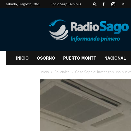
sábado, 8 agosto, 2026
Radio Sago EN VIVO
RadioSago
INICIO
OSORNO
PUERTO MONTT
NACIONAL
Inicio
Policiales
Caso Sophie: Investigan una nueva