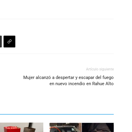
aumentar
o
disminuir
el
volumen.
Artículo siguiente
Mujer alcanzó a despertar y escapar del fuego
en nuevo incendio en Rahue Alto