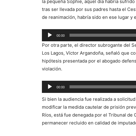
la pequeña Sophie, aquel día habría sufrido
tras ser llevada por sus padres hasta el Ce
de reanimación, habría sido en ese lugar y
Reproductor
00:00
de
Por otra parte, el director subrogante del 
audio
Los Lagos, Víctor Argandoña, señaló que co
hipótesis presentada por el abogado defenso
violación.
Reproductor
00:00
de
Si bien la audiencia fue realizada a solicit
audio
modificar la medida cautelar de prisión prev
Ríos, está fue denegada por el Tribunal de 
permanecer recluido en calidad de imputado