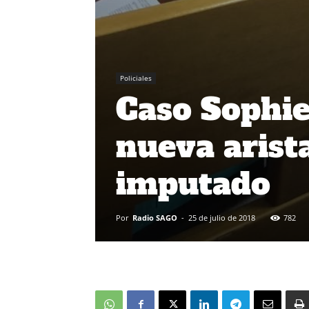
Policiales
Caso Sophie
nueva arist
imputado
Por
Radio SAGO
-
25 de julio de 2018
782