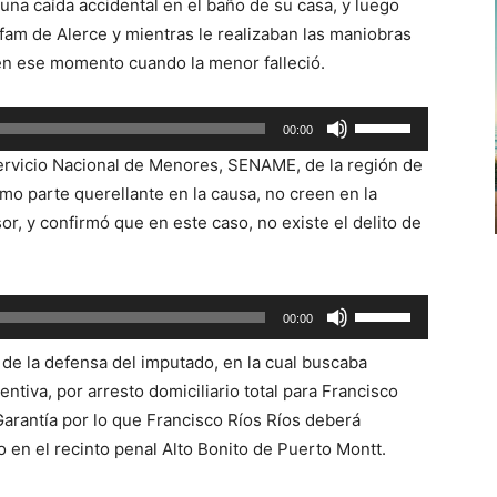
 una caída accidental en el baño de su casa, y luego
sfam de Alerce y mientras le realizaban las maniobras
 en ese momento cuando la menor falleció.
Utiliza
00:00
las
Servicio Nacional de Menores, SENAME, de la región de
teclas
mo parte querellante en la causa, no creen en la
de
r, y confirmó que en este caso, no existe el delito de
flecha
arriba/abajo
para
Utiliza
00:00
aumentar
las
o
ud de la defensa del imputado, en la cual buscaba
teclas
disminuir
entiva, por arresto domiciliario total para Francisco
de
el
Garantía por lo que Francisco Ríos Ríos deberá
flecha
volumen.
 en el recinto penal Alto Bonito de Puerto Montt.
arriba/abajo
para