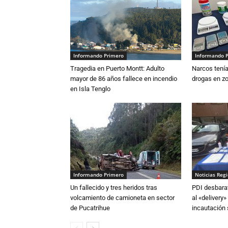
Informando Primero
Informando 
Tragedia en Puerto Montt: Adulto
Narcos tenía
mayor de 86 años fallece en incendio
drogas en zo
en Isla Tenglo
Informando Primero
Noticias Reg
Un fallecido y tres heridos tras
PDI desbarat
volcamiento de camioneta en sector
al «delivery»
de Pucatrihue
incautación 