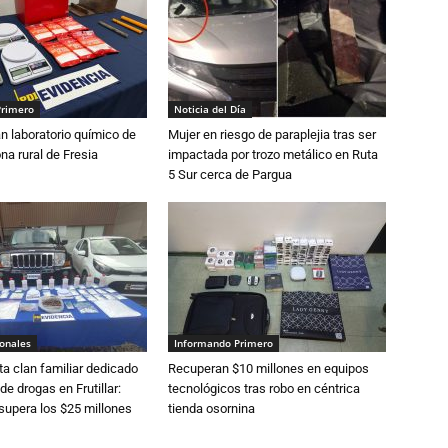
Primero
Noticia del Día
n laboratorio químico de
Mujer en riesgo de paraplejia tras ser
na rural de Fresia
impactada por trozo metálico en Ruta
5 Sur cerca de Pargua
ionales
Informando Primero
a clan familiar dedicado
Recuperan $10 millones en equipos
 de drogas en Frutillar:
tecnológicos tras robo en céntrica
supera los $25 millones
tienda osornina