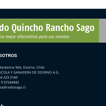
SOTROS
Mackenna 904, Osorno, Chile
ICOLA Y GANADERA DE OSORNO A.G.
64 223 2160
 9 57244942
sa@radiosago.cl