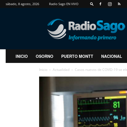
sábado, 8 agosto, 2026
Radio Sago EN VIVO
RadioSago
INICIO
OSORNO
PUERTO MONTT
NACIONAL
Inicio
Actualidad
Casos nuevos de COVID-19 se eleva