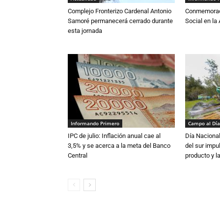
Complejo Fronterizo Cardenal Antonio
Conmemoraci
Samoré permanecerá cerrado durante
Social en l
esta jornada
Informando Primero
Campo al Día
IPC de julio: Inflación anual cae al
Día Nacional
3,5% y se acerca a la meta del Banco
del sur impu
Central
producto y l