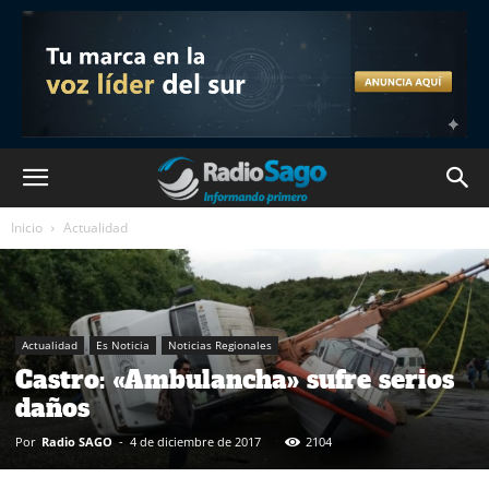
Inicio
Actualidad
Actualidad
Es Noticia
Noticias Regionales
Castro: «Ambulancha» sufre serios
daños
Por
Radio SAGO
-
4 de diciembre de 2017
2104