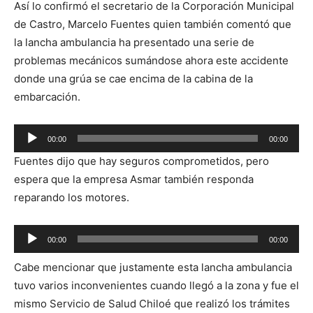
Así lo confirmó el secretario de la Corporación Municipal
de Castro, Marcelo Fuentes quien también comentó que
la lancha ambulancia ha presentado una serie de
problemas mecánicos sumándose ahora este accidente
donde una grúa se cae encima de la cabina de la
embarcación.
Reproductor
00:00
00:00
de
Fuentes dijo que hay seguros comprometidos, pero
audio
espera que la empresa Asmar también responda
reparando los motores.
Reproductor
00:00
00:00
de
Cabe mencionar que justamente esta lancha ambulancia
audio
tuvo varios inconvenientes cuando llegó a la zona y fue el
mismo Servicio de Salud Chiloé que realizó los trámites