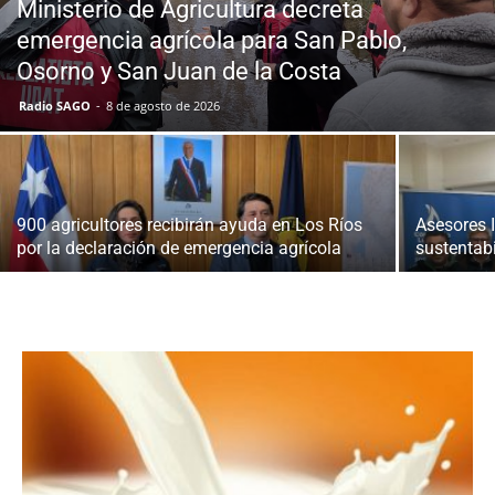
Ministerio de Agricultura decreta
emergencia agrícola para San Pablo,
Osorno y San Juan de la Costa
Radio SAGO
-
8 de agosto de 2026
900 agricultores recibirán ayuda en Los Ríos
Asesores 
por la declaración de emergencia agrícola
sustentabi