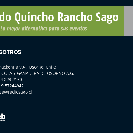
SOTROS
Mackenna 904, Osorno, Chile
ICOLA Y GANADERA DE OSORNO A.G.
64 223 2160
 9 57244942
sa@radiosago.cl