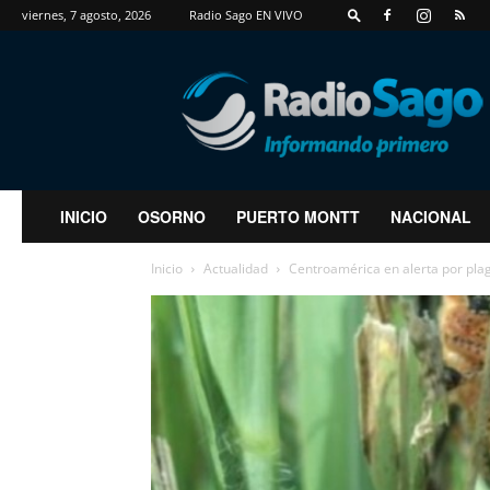
viernes, 7 agosto, 2026
Radio Sago EN VIVO
RadioSago
INICIO
OSORNO
PUERTO MONTT
NACIONAL
Inicio
Actualidad
Centroamérica en alerta por pla