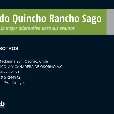
SOTROS
Mackenna 904, Osorno, Chile
ICOLA Y GANADERA DE OSORNO A.G.
64 223 2160
 9 57244942
sa@radiosago.cl