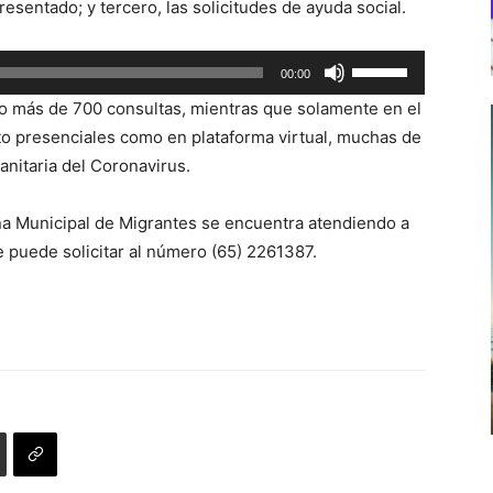
esentado; y tercero, las solicitudes de ayuda social.
Utiliza
00:00
las
ado más de 700 consultas, mientras que solamente en el
teclas
to presenciales como en plataforma virtual, muchas de
de
anitaria del Coronavirus.
flecha
arriba/abajo
cina Municipal de Migrantes se encuentra atendiendo a
para
e puede solicitar al número (65) 2261387.
aumentar
o
disminuir
el
volumen.