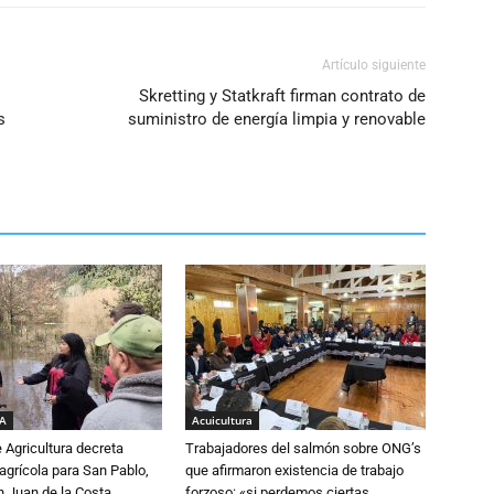
Artículo siguiente
Skretting y Statkraft firman contrato de
s
suministro de energía limpia y renovable
IA
Acuicultura
e Agricultura decreta
Trabajadores del salmón sobre ONG’s
grícola para San Pablo,
que afirmaron existencia de trabajo
n Juan de la Costa
forzoso: «si perdemos ciertas