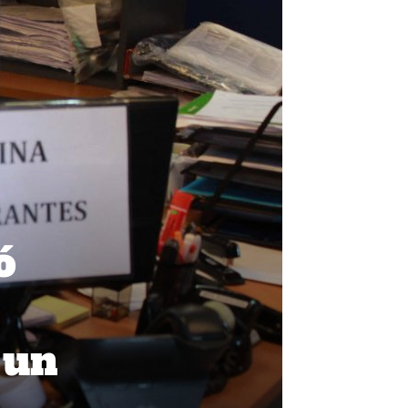
ó
 un