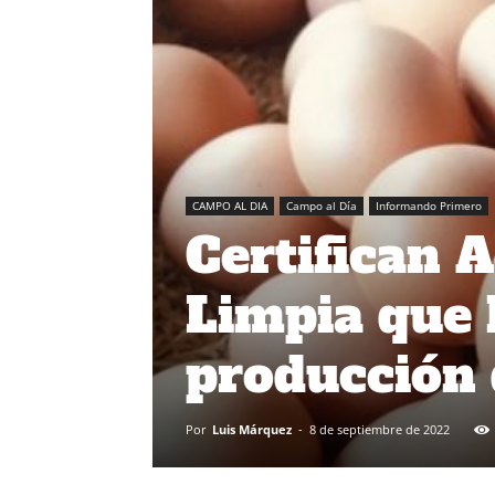
CAMPO AL DIA
Campo al Día
Informando Primero
Certifican 
Limpia que 
producción 
Por
Luis Márquez
-
8 de septiembre de 2022