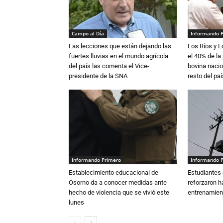
Campo al Día
Informando 
Las lecciones que están dejando las
Los Ríos y 
fuertes lluvias en el mundo agrícola
el 40% de la
del país las comenta el Vice-
bovina nacio
presidente de la SNA
resto del paí
Informando Primero
Informando 
Establecimiento educacional de
Estudiantes 
Osorno da a conocer medidas ante
reforzaron h
hecho de violencia que se vivió este
entrenamien
lunes