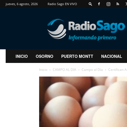
jueves, 6 agosto, 2026
Radio Sago EN VIVO
RadioSago
INICIO
OSORNO
PUERTO MONTT
NACIONAL
Inicio
CAMPO AL DIA
Campo al Día
Certifican 