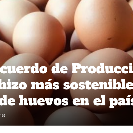
Acuerdo de Producc
hizo más sostenible
de huevos en el paí
162