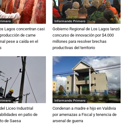
Primero
Informando Primero
Los Lagos concentran casi
Gobierno Regional de Los Lagos lanzó
 producción de carne
concurso de innovación por $4.000
nal pese a caída en el
millones para resolver brechas
s
productivas del territorio
Primero
Informando Primero
del Liceo Industrial
Condenan a madre e hijo en Valdivia
abilidades en patio de
por amenazas a Fiscal y tenencia de
to de Saesa
arsenal de guerra