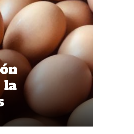
ión
 la
s