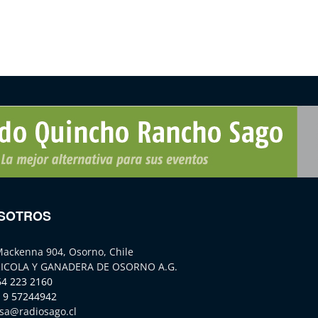
SOTROS
Mackenna 904, Osorno, Chile
ICOLA Y GANADERA DE OSORNO A.G.
64 223 2160
 9 57244942
sa@radiosago.cl