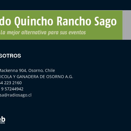
SOTROS
Mackenna 904, Osorno, Chile
ICOLA Y GANADERA DE OSORNO A.G.
64 223 2160
 9 57244942
sa@radiosago.cl