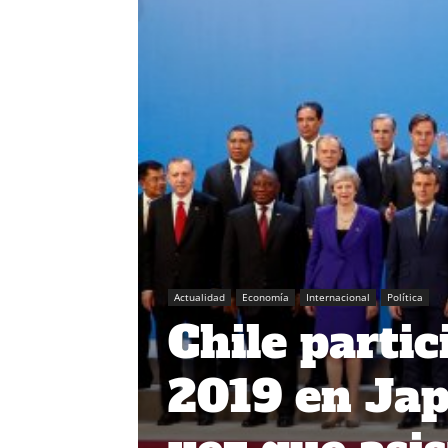
Actualidad
Economía
Internacional
Política
Chile partic
2019 en Jap