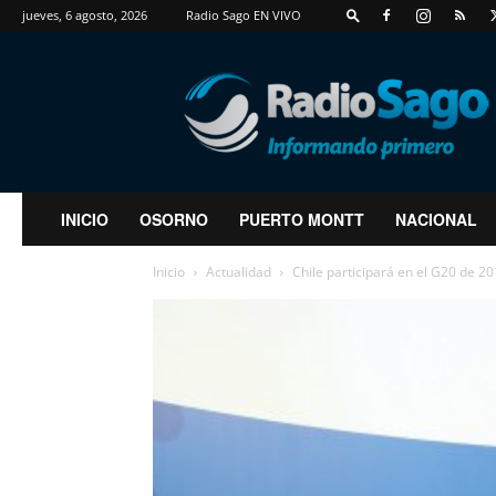
jueves, 6 agosto, 2026
Radio Sago EN VIVO
RadioSago
INICIO
OSORNO
PUERTO MONTT
NACIONAL
Inicio
Actualidad
Chile participará en el G20 de 201