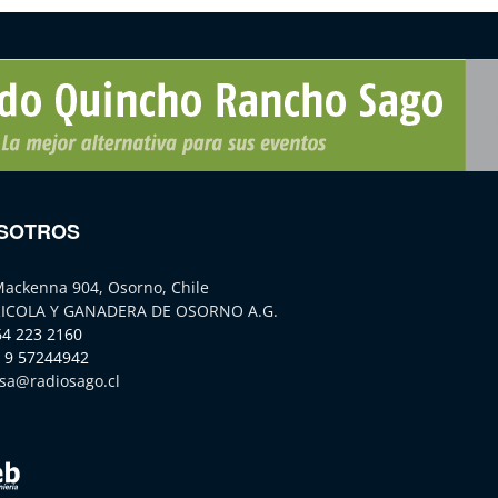
SOTROS
Mackenna 904, Osorno, Chile
ICOLA Y GANADERA DE OSORNO A.G.
64 223 2160
 9 57244942
sa@radiosago.cl