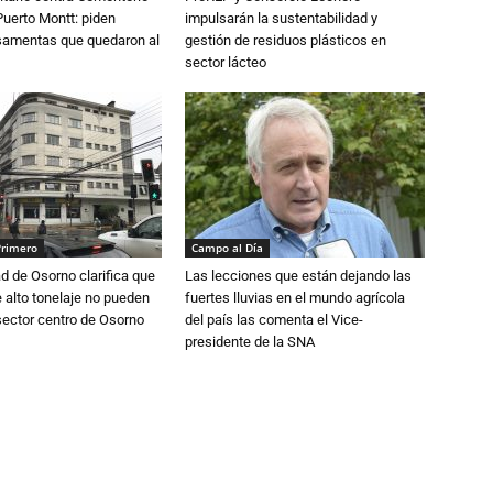
Puerto Montt: piden
impulsarán la sustentabilidad y
osamentas que quedaron al
gestión de residuos plásticos en
sector lácteo
Primero
Campo al Día
d de Osorno clarifica que
Las lecciones que están dejando las
alto tonelaje no pueden
fuertes lluvias en el mundo agrícola
 sector centro de Osorno
del país las comenta el Vice-
presidente de la SNA