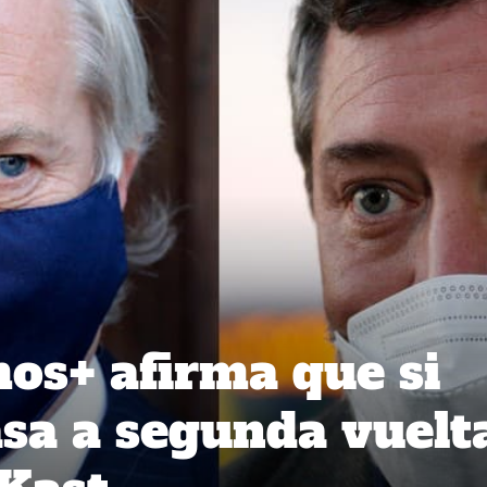
os+ afirma que si
asa a segunda vuelt