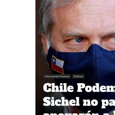
Informando Primero
Política
Chile Podem
Sichel no p