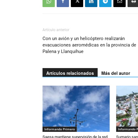
Artículo anterior
Con un avión y un helicóptero realizarán
evacuaciones aeromédicas en la provincia de
Palena y Llanquihue
Artículos relacionados
Más del autor
Informando Primero
Informando 
Saesa mantiene supervisión de la red
Sumario sani