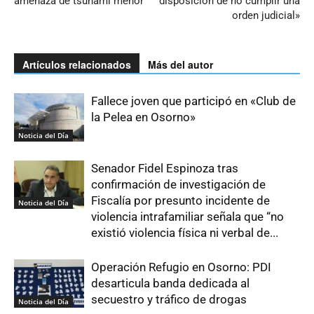
amenaza de tsunami menor
disposición de no cumplir una
orden judicial»
Artículos relacionados
Más del autor
Fallece joven que participó en «Club de
la Pelea en Osorno»
Noticia del Día
Senador Fidel Espinoza tras
confirmación de investigación de
Fiscalía por presunto incidente de
Noticia del Día
violencia intrafamiliar señala que “no
existió violencia física ni verbal de...
Operación Refugio en Osorno: PDI
desarticula banda dedicada al
secuestro y tráfico de drogas
Noticia del Día