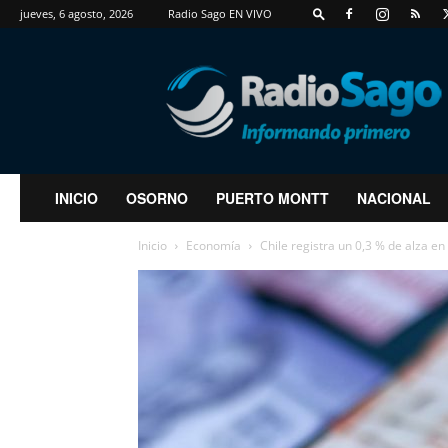
jueves, 6 agosto, 2026
Radio Sago EN VIVO
RadioSago
INICIO
OSORNO
PUERTO MONTT
NACIONAL
Inicio
Economía
Chile registra un 0,3 % de alza en 