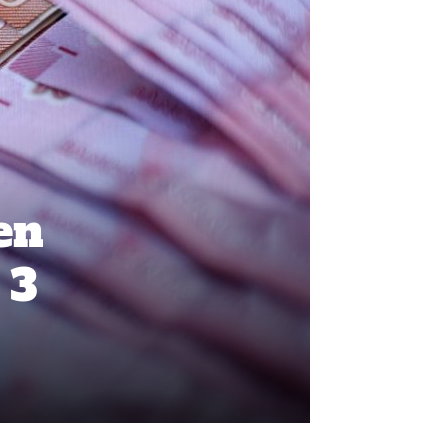
en
 3