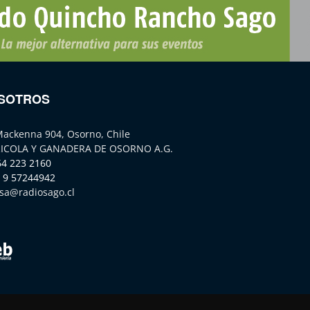
SOTROS
Mackenna 904, Osorno, Chile
ICOLA Y GANADERA DE OSORNO A.G.
64 223 2160
 9 57244942
sa@radiosago.cl