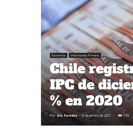
Economía
Informando Primero
Chile regist
IPC de dici
% en 2020
Por
Eric Paredes
-
8 de enero de 2021
115