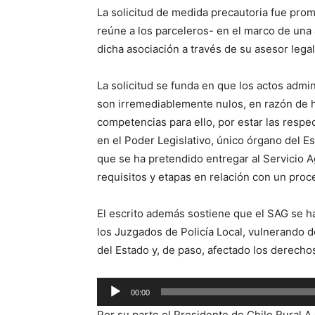
La solicitud de medida precautoria fue prom
reúne a los parceleros- en el marco de una
dicha asociación a través de su asesor legal
La solicitud se funda en que los actos adm
son irremediablemente nulos, en razón de 
competencias para ello, por estar las respe
en el Poder Legislativo, único órgano del E
que se ha pretendido entregar al Servicio 
requisitos y etapas en relación con un proc
El escrito además sostiene que el SAG se h
los Juzgados de Policía Local, vulnerando 
del Estado y, de paso, afectado los derecho
Reproductor
00:00
de
Por su parte el Presidente de Chile Rural A