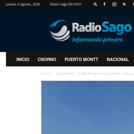
jueves, 6 agosto, 2026
Radio Sago EN VIVO
RadioSago
INICIO
OSORNO
PUERTO MONTT
NACIONAL
Inicio
Actualidad
Chile Rural insta a elevar la discu