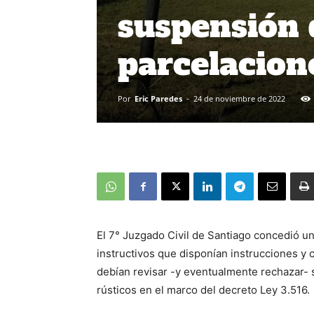
suspensión 
parcelacion
Por
Eric Paredes
-
24 de noviembre de 2022
El 7° Juzgado Civil de Santiago concedió u
instructivos que disponían instrucciones y c
debían revisar -y eventualmente rechazar- s
rústicos en el marco del decreto Ley 3.516.