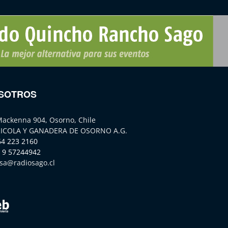
SOTROS
Mackenna 904, Osorno, Chile
ICOLA Y GANADERA DE OSORNO A.G.
64 223 2160
 9 57244942
sa@radiosago.cl