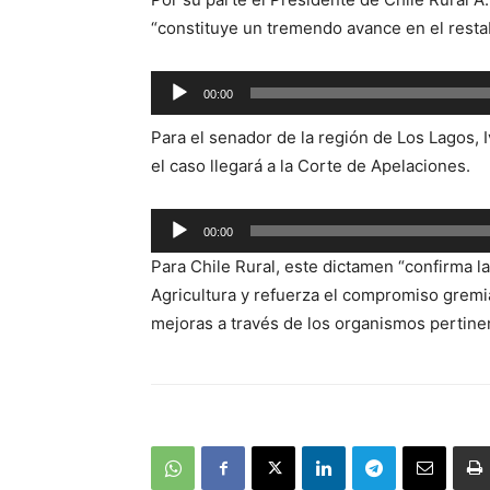
audio
“constituye un tremendo avance en el resta
Reproductor
00:00
de
Para el senador de la región de Los Lagos, I
audio
el caso llegará a la Corte de Apelaciones.
Reproductor
00:00
de
Para Chile Rural, este dictamen “confirma la
audio
Agricultura y refuerza el compromiso gremia
mejoras a través de los organismos pertinent