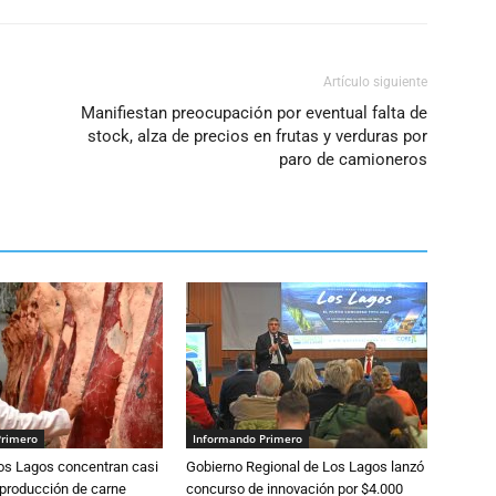
el
volumen.
Artículo siguiente
Manifiestan preocupación por eventual falta de
stock, alza de precios en frutas y verduras por
paro de camioneros
Primero
Informando Primero
Los Lagos concentran casi
Gobierno Regional de Los Lagos lanzó
 producción de carne
concurso de innovación por $4.000