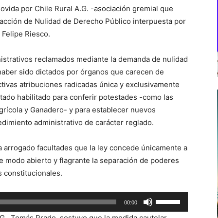
ovida por Chile Rural A.G. -asociación gremial que
 acción de Nulidad de Derecho Público interpuesta por
 Felipe Riesco.
inistrativos reclamados mediante la demanda de nulidad
haber sido dictados por órganos que carecen de
ctivas atribuciones radicadas única y exclusivamente
stado habilitado para conferir potestades -como las
Agrícola y Ganadero- y para establecer nuevos
edimiento administrativo de carácter reglado.
a arrogado facultades que la ley concede únicamente a
de modo abierto y flagrante la separación de poderes
s constitucionales.
Utiliza
00:00
las
.G., Tomás Prado, sostuvo que la medida cautelar