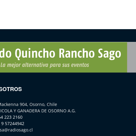
SOTROS
Mackenna 904, Osorno, Chile
ICOLA Y GANADERA DE OSORNO A.G.
64 223 2160
 9 57244942
sa@radiosago.cl