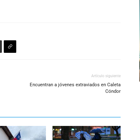
de
flecha
arriba/abajo
para
aumentar
o
disminuir
el
volumen.
Artículo siguiente
Encuentran a jóvenes extraviados en Caleta
Cóndor