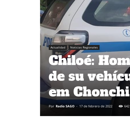
Actualidad
Noticias Regionales
Chiloé: Hom
de su vehícu
em Chonchi
Por
Radio SAGO
-
17 de febrero de 2022
642