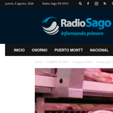
jueves, 6 agosto, 2026
Radio Sago EN VIVO
RadioSago
INICIO
OSORNO
PUERTO MONTT
NACIONAL
Inicio
CAMPO AL DIA
Campo al Día
China y EE.