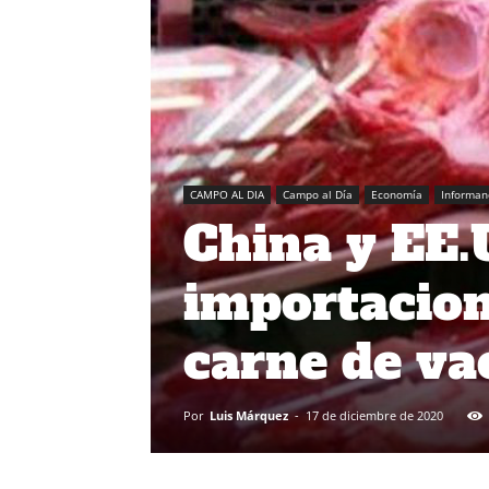
CAMPO AL DIA
Campo al Día
Economía
Informan
China y EE.U
importacion
carne de v
Por
Luis Márquez
-
17 de diciembre de 2020