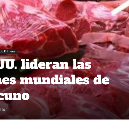
do Primero
U. lideran las
es mundiales de
acuno
120