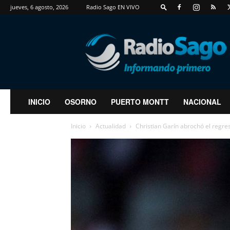
jueves, 6 agosto, 2026
Radio Sago EN VIVO
RadioSago
INICIO
OSORNO
PUERTO MONTT
NACIONAL
Inicio
Actualidad
Christian Garín abrochó el regres