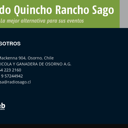
SOTROS
Mackenna 904, Osorno, Chile
ICOLA Y GANADERA DE OSORNO A.G.
64 223 2160
 9 57244942
sa@radiosago.cl