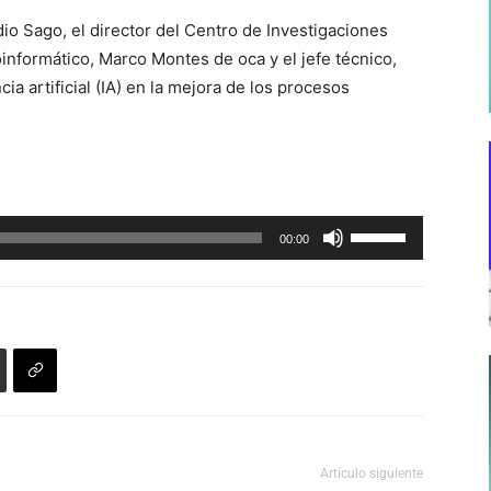
io Sago, el director del Centro de Investigaciones
oinformático, Marco Montes de oca y el jefe técnico,
ia artificial (IA) en la mejora de los procesos
Utiliza
00:00
las
teclas
de
flecha
arriba/abajo
para
aumentar
o
Artículo siguiente
disminuir