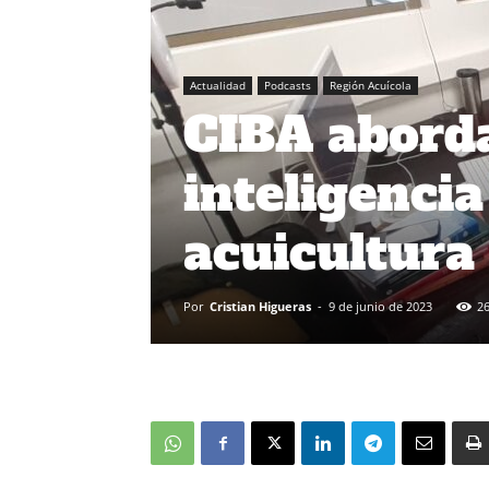
Actualidad
Podcasts
Región Acuícola
CIBA aborda
inteligencia 
acuicultura 
Por
Cristian Higueras
-
9 de junio de 2023
2