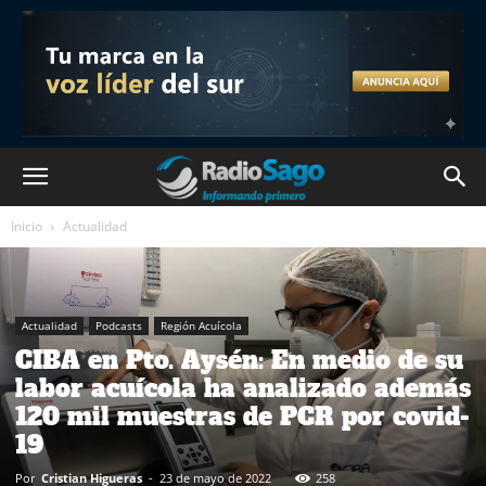
Inicio
Actualidad
Actualidad
Podcasts
Región Acuícola
CIBA en Pto. Aysén: En medio de su
labor acuícola ha analizado además
120 mil muestras de PCR por covid-
19
Por
Cristian Higueras
-
23 de mayo de 2022
258