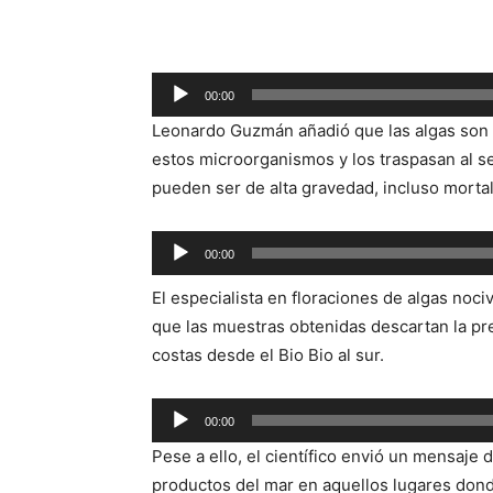
Reproductor
00:00
de
Leonardo Guzmán añadió que las algas son 
audio
estos microorganismos y los traspasan al 
pueden ser de alta gravedad, incluso morta
Reproductor
00:00
de
El especialista en floraciones de algas noc
audio
que las muestras obtenidas descartan la pre
costas desde el Bio Bio al sur.
Reproductor
00:00
de
Pese a ello, el científico envió un mensaje 
audio
productos del mar en aquellos lugares donde