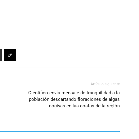
de
disminuir
flecha
el
arriba/abajo
volumen.
para
aumentar
o
disminuir
el
volumen.
Artículo siguiente
Científico envía mensaje de tranquilidad a la
población descartando floraciones de algas
nocivas en las costas de la región