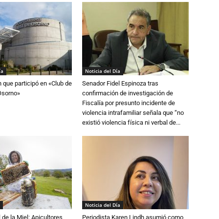
ía
Noticia del Día
n que participó en «Club de
Senador Fidel Espinoza tras
Osorno»
confirmación de investigación de
Fiscalía por presunto incidente de
violencia intrafamiliar señala que “no
existió violencia física ni verbal de...
Noticia del Día
 de la Miel: Apicultores
Periodista Karen Lindh asumió como