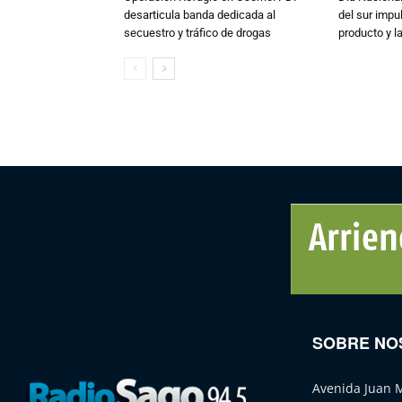
desarticula banda dedicada al
del sur impu
secuestro y tráfico de drogas
producto y l
SOBRE NO
Avenida Juan 