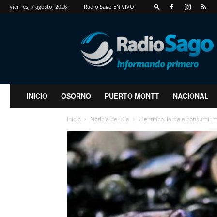
viernes, 7 agosto, 2026
Radio Sago EN VIVO
RadioSago
INICIO
OSORNO
PUERTO MONTT
NACIONAL
Inicio
Noticia del Día
Científico llama a consumir 