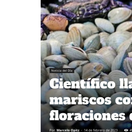
Noticia del Día
Científico 
mariscos co
floraciones 
Por
Marcelo Opitz
-
14 de febrero de 2023
4