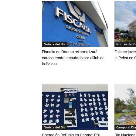
Noticia del Día
Noticia del D
Fiscalía de Osorno reformalizará
Fallece jove
cargos contra imputado por «Club de
la Pelea en 
la Pelea»
Noticia del Día
Campo al Día
Operación Refugio en Osorno: PDI
Día Nacional