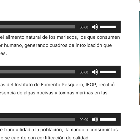
Utiliza
00:00
las
el alimento natural de los mariscos, los que consumen
teclas
ser humano, generando cuadros de intoxicación que
de
les.
flecha
arriba/abajo
Utiliza
00:00
para
las
aumentar
ivas del Instituto de Fomento Pesquero, IFOP, recalcó
teclas
o
sencia de algas nocivas y toxinas marinas en las
de
disminuir
flecha
el
arriba/abajo
volumen.
Utiliza
para
00:00
las
aumentar
de tranquilidad a la población, llamando a consumir los
teclas
o
 se cuente con certificación de calidad.