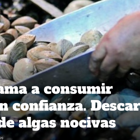
llama a consumir
n confianza. Desca
de algas nocivas
99