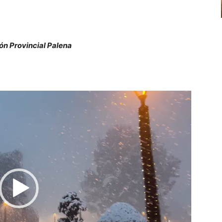
volumen.
n Provincial Palena