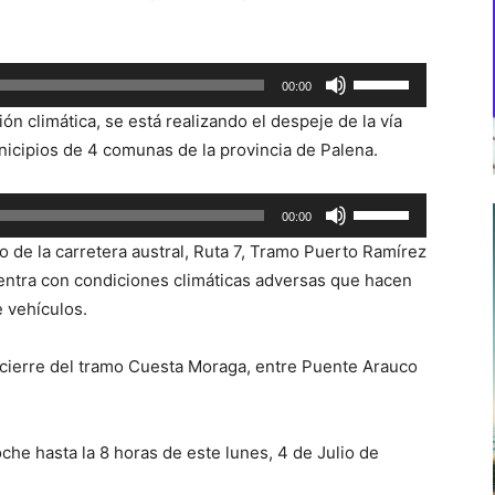
Utiliza
00:00
las
ón climática, se está realizando el despeje de la vía
teclas
nicipios de 4 comunas de la provincia de Palena.
de
flecha
Utiliza
00:00
arriba/abajo
las
para
o de la carretera austral, Ruta 7, Tramo Puerto Ramírez
teclas
aumentar
entra con condiciones climáticas adversas que hacen
de
o
e vehículos.
flecha
disminuir
arriba/abajo
el
l cierre del tramo Cuesta Moraga, entre Puente Arauco
para
volumen.
aumentar
o
he hasta la 8 horas de este lunes, 4 de Julio de
disminuir
el