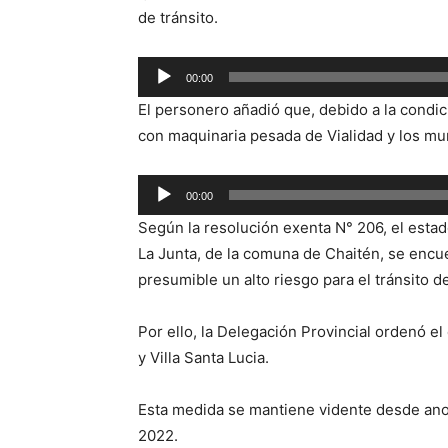
de tránsito.
Reproductor
00:00
de
El personero añadió que, debido a la condici
audio
con maquinaria pesada de Vialidad y los mu
Reproductor
00:00
de
Según la resolución exenta N° 206, el estad
audio
La Junta, de la comuna de Chaitén, se encu
presumible un alto riesgo para el tránsito d
Por ello, la Delegación Provincial ordenó e
y Villa Santa Lucia.
Esta medida se mantiene vidente desde anoc
2022.­