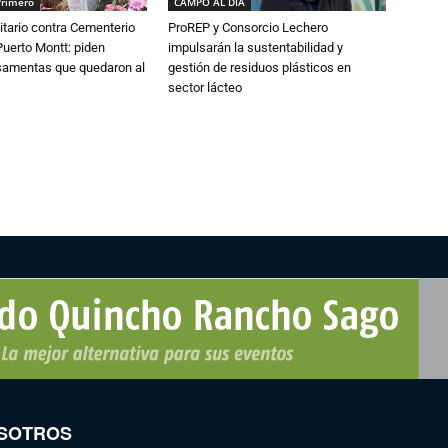
Primero
CAMPO AL DIA
tario contra Cementerio
ProREP y Consorcio Lechero
Puerto Montt: piden
impulsarán la sustentabilidad y
osamentas que quedaron al
gestión de residuos plásticos en
sector lácteo
SOTROS