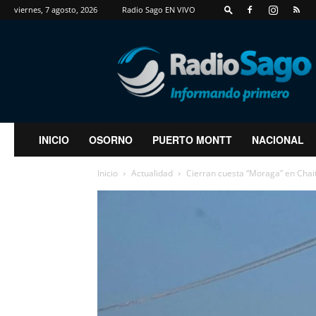
viernes, 7 agosto, 2026
Radio Sago EN VIVO
RadioSago
INICIO
OSORNO
PUERTO MONTT
NACIONAL
Inicio
Actualidad
Cierran cuesta “Moraga” en Chai