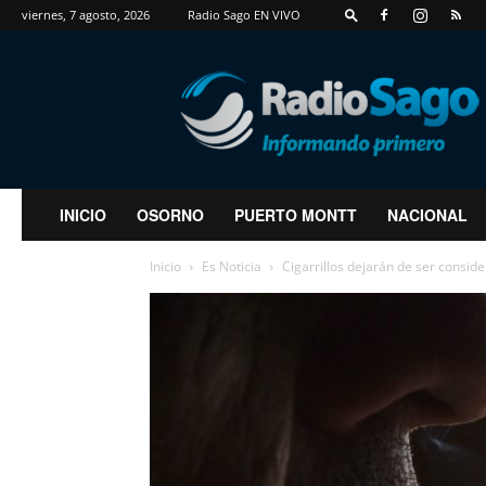
viernes, 7 agosto, 2026
Radio Sago EN VIVO
RadioSago
INICIO
OSORNO
PUERTO MONTT
NACIONAL
Inicio
Es Noticia
Cigarrillos dejarán de ser consid