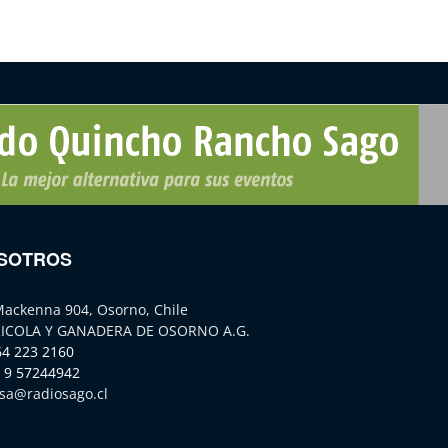
SOTROS
Mackenna 904, Osorno, Chile
ICOLA Y GANADERA DE OSORNO A.G.
64 223 2160
 9 57244942
sa@radiosago.cl