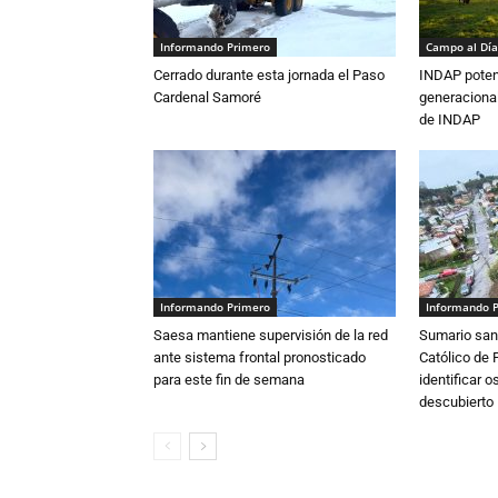
Informando Primero
Campo al Día
Cerrado durante esta jornada el Paso
INDAP poten
Cardenal Samoré
generacional
de INDAP
Informando Primero
Informando 
Saesa mantiene supervisión de la red
Sumario sani
ante sistema frontal pronosticado
Católico de 
para este fin de semana
identificar 
descubierto