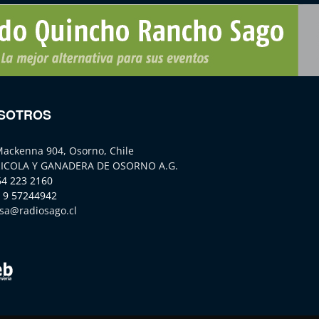
SOTROS
Mackenna 904, Osorno, Chile
ICOLA Y GANADERA DE OSORNO A.G.
64 223 2160
 9 57244942
sa@radiosago.cl