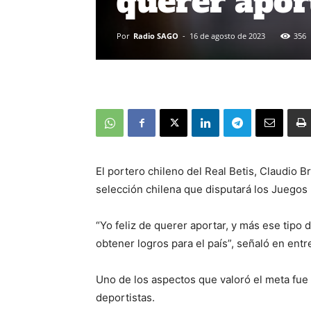
querer apor
Por
Radio SAGO
-
16 de agosto de 2023
356
El portero chileno del Real Betis, Claudio B
selección chilena que disputará los Juego
“Yo feliz de querer aportar, y más ese tipo
obtener logros para el país”, señaló en ent
Uno de los aspectos que valoró el meta fue 
deportistas.