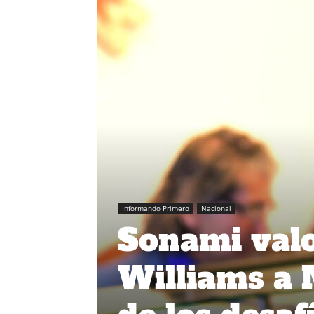
Informando Primero
Nacional
Sonami valo
Williams a M