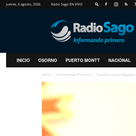
jueves, 6 agosto, 2026
Radio Sago EN VIVO
RadioSago
INICIO
OSORNO
PUERTO MONTT
NACIONAL
Inicio
Informando Primero
Sonami valora llegada de