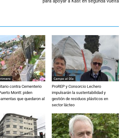
para apoyar a Kast en segunda vuelta
Primero
Campo al Día
tario contra Cementerio
ProREP y Consorcio Lechero
Puerto Montt: piden
impulsarán la sustentabilidad y
osamentas que quedaron al
gestión de residuos plásticos en
sector lácteo