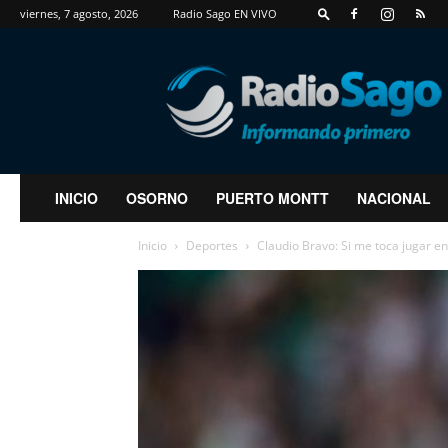
viernes, 7 agosto, 2026
Radio Sago EN VIVO
RadioSago
INICIO
OSORNO
PUERTO MONTT
NACIONAL
Inicio
Deportes
Claudio Bravo: Si me toca jugar en 