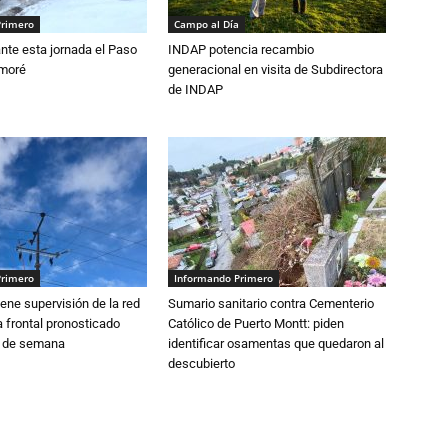
Primero
Campo al Día
nte esta jornada el Paso
INDAP potencia recambio
amoré
generacional en visita de Subdirectora
de INDAP
Primero
Informando Primero
ne supervisión de la red
Sumario sanitario contra Cementerio
 frontal pronosticado
Católico de Puerto Montt: piden
n de semana
identificar osamentas que quedaron al
descubierto