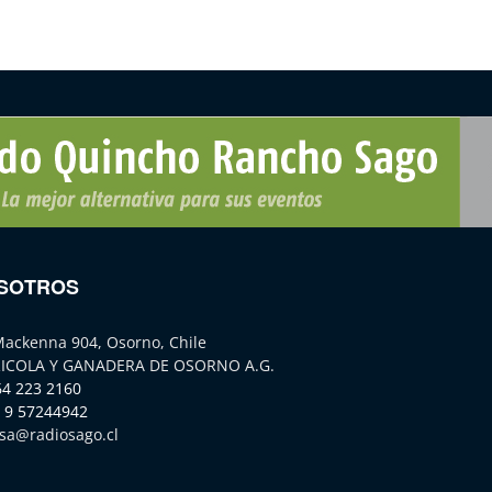
SOTROS
Mackenna 904, Osorno, Chile
ICOLA Y GANADERA DE OSORNO A.G.
64 223 2160
 9 57244942
sa@radiosago.cl