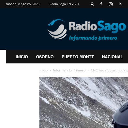
sábado, 8 agosto, 2026
Radio Sago EN VIVO
RadioSago
INICIO
OSORNO
PUERTO MONTT
NACIONAL
Inicio
Informando Primero
CNC hace dura crítica p