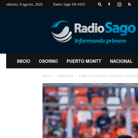
sábado, 8 agosto, 2026
Radio Sago EN VIVO
RadioSago
INICIO
OSORNO
PUERTO MONTT
NACIONAL
Inicio
Deportes
Cobresal vuelve a primera divisi