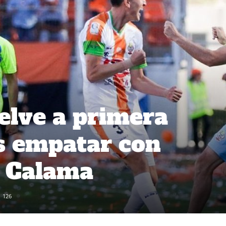
elve a primera
as empatar con
n Calama
126