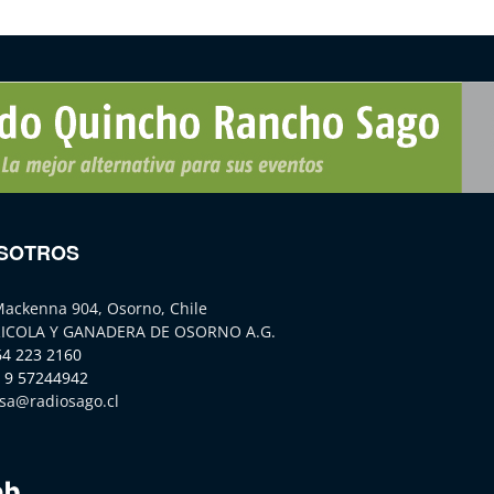
SOTROS
Mackenna 904, Osorno, Chile
ICOLA Y GANADERA DE OSORNO A.G.
64 223 2160
 9 57244942
sa@radiosago.cl