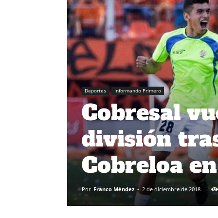
Deportes
Informando Primero
Cobresal vu
división tr
Cobreloa e
Por
Franco Méndez
-
2 de diciembre de 2018