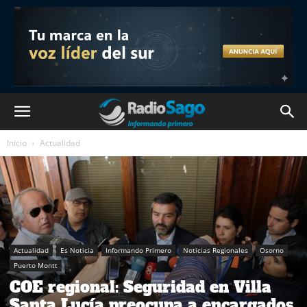
Inicio
Actualidad
Actualidad
Es Noticia
Informando Primero
Noticias Regionales
Osorno
Puerto Montt
COE regional: Seguridad en Villa
Santa Lucía preocupa a encargados