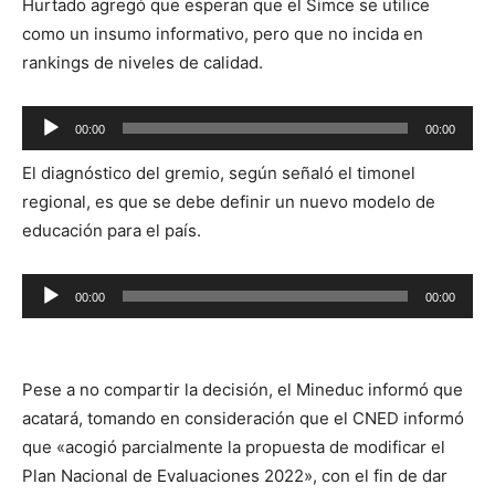
Hurtado agregó que esperan que el Simce se utilice
audio
como un insumo informativo, pero que no incida en
rankings de niveles de calidad.
Reproductor
00:00
00:00
de
El diagnóstico del gremio, según señaló el timonel
audio
regional, es que se debe definir un nuevo modelo de
educación para el país.
Reproductor
00:00
00:00
de
audio
Pese a no compartir la decisión, el Mineduc informó que
acatará, tomando en consideración que el CNED informó
que «acogió parcialmente la propuesta de modificar el
Plan Nacional de Evaluaciones 2022», con el fin de dar