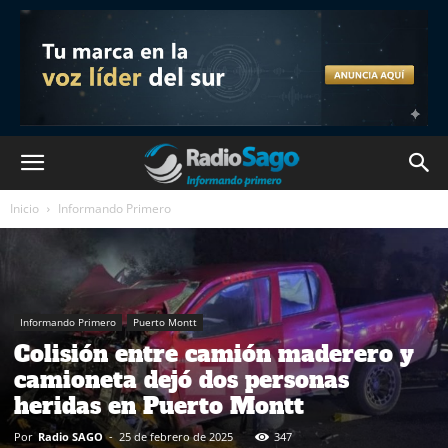
Inicio
Informando Primero
Informando Primero
Puerto Montt
Colisión entre camión maderero y
camioneta dejó dos personas
heridas en Puerto Montt
Por
Radio SAGO
-
25 de febrero de 2025
347