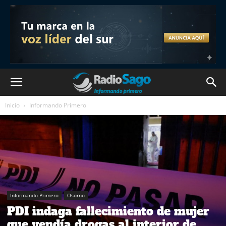
Inicio
Informando Primero
Informando Primero
Osorno
PDI indaga fallecimiento de mujer
que vendía drogas al interior de