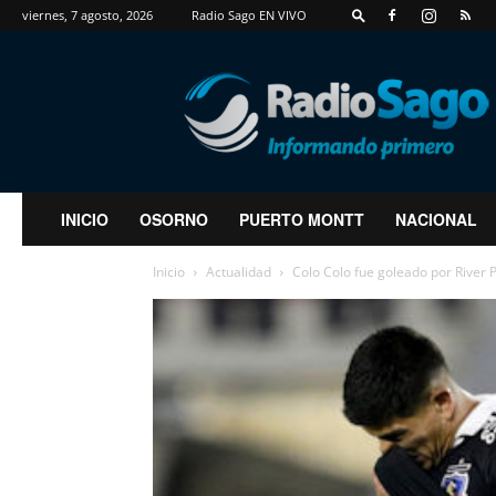
viernes, 7 agosto, 2026
Radio Sago EN VIVO
RadioSago
INICIO
OSORNO
PUERTO MONTT
NACIONAL
Inicio
Actualidad
Colo Colo fue goleado por River Pl