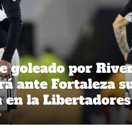
ue goleado por Rive
rá ante Fortaleza s
n en la Libertadores
3