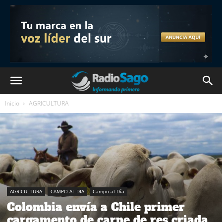
Inicio
AGRICULTURA
AGRICULTURA
CAMPO AL DIA
Campo al Día
Colombia envía a Chile primer
cargamento de carne de res criada