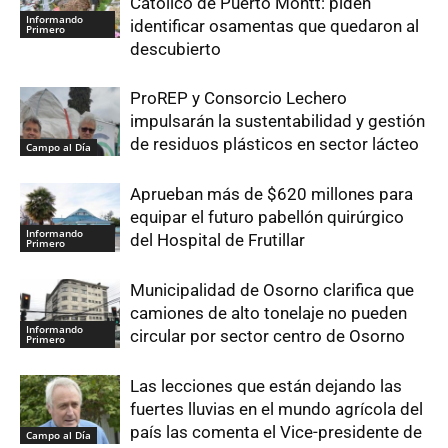
Católico de Puerto Montt: piden
Informando
identificar osamentas que quedaron al
Primero
descubierto
ProREP y Consorcio Lechero
impulsarán la sustentabilidad y gestión
de residuos plásticos en sector lácteo
Campo al Día
Aprueban más de $620 millones para
equipar el futuro pabellón quirúrgico
Informando
del Hospital de Frutillar
Primero
Municipalidad de Osorno clarifica que
camiones de alto tonelaje no pueden
Informando
circular por sector centro de Osorno
Primero
Las lecciones que están dejando las
fuertes lluvias en el mundo agrícola del
país las comenta el Vice-presidente de
Campo al Día