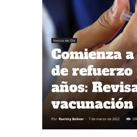
Noticia del Día
Comienza a 
de refuerzo
años: Revisa
vacunación
Por
Raelmy Bolivar
-
7 de marzo de 2022
33