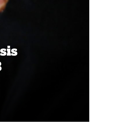
sis
8