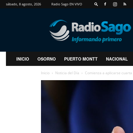
sábado, 8 agosto, 2026
Radio Sago EN VIVO
RadioSago
INICIO
OSORNO
PUERTO MONTT
NACIONAL
Inicio
Noticia del Día
Comienza a aplicarse cuarta 