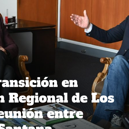
ansición en
 Regional de Los
eunión entre