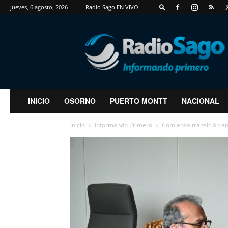
jueves, 6 agosto, 2026
Radio Sago EN VIVO
RadioSago
INICIO
OSORNO
PUERTO MONTT
NACIONAL
Inicio
Informando Primero
Comienza transición en