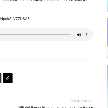
1GoNpdk3aV7ZUSA5
Artículo siguiente
DPP del Ranco hizo un llamado la población de