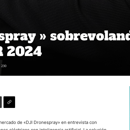
spray » sobrevolan
R 2024
230
 mercado de «DJI Dronespray» en entrevista con
es eléctricos con inteligencia artificial. La solución