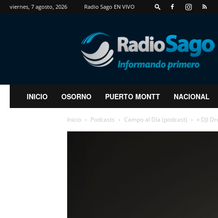
viernes, 7 agosto, 2026
Radio Sago EN VIVO
RadioSago
INICIO
OSORNO
PUERTO MONTT
NACIONAL
Inicio
Podcasts
Campo al Día (podcast)
» DJI D