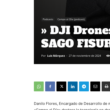
Podcasts
Campo al Día (podcast)
» DJI Drone
SAGO FISU
Por
Luis Márquez
-
27 de noviembre de 2024
Danilo Flores, Encargado de Desarrollo de
«Campo al Día» destaca la tecnología en dron