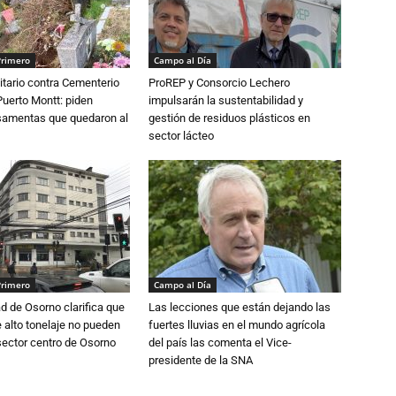
Primero
Campo al Día
tario contra Cementerio
ProREP y Consorcio Lechero
Puerto Montt: piden
impulsarán la sustentabilidad y
osamentas que quedaron al
gestión de residuos plásticos en
sector lácteo
Primero
Campo al Día
d de Osorno clarifica que
Las lecciones que están dejando las
alto tonelaje no pueden
fuertes lluvias en el mundo agrícola
 sector centro de Osorno
del país las comenta el Vice-
presidente de la SNA