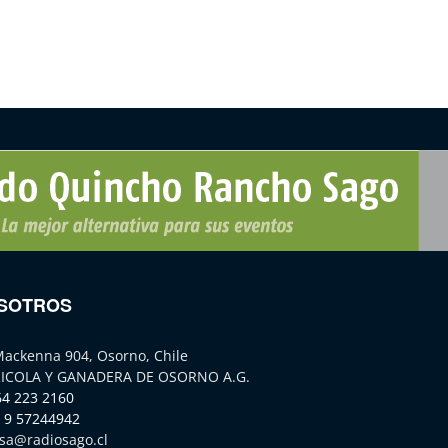
SOTROS
Mackenna 904, Osorno, Chile
ICOLA Y GANADERA DE OSORNO A.G.
64 223 2160
 9 57244942
sa@radiosago.cl