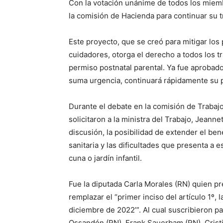
Con la votación unánime de todos los miem
la comisión de Hacienda para continuar su t
Este proyecto, que se creó para mitigar lo
cuidadores, otorga el derecho a todos los t
permiso postnatal parental. Ya fue aprobado 
suma urgencia, continuará rápidamente su 
Durante el debate en la comisión de Trabaj
solicitaron a la ministra del Trabajo, Jeann
discusión, la posibilidad de extender el ben
sanitaria y las dificultades que presenta a 
cuna o jardín infantil.
Fue la diputada Carla Morales (RN) quien pre
remplazar el “primer inciso del artículo 1º, 
diciembre de 2022’”. Al cual suscribieron p
Ossandón (RN), Frank Sauerbam (RN), Cristi