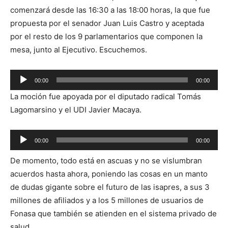
comenzará desde las 16:30 a las 18:00 horas, la que fue
propuesta por el senador Juan Luis Castro y aceptada
por el resto de los 9 parlamentarios que componen la
mesa, junto al Ejecutivo. Escuchemos.
Reproductor
00:00
00:00
de
La moción fue apoyada por el diputado radical Tomás
audio
Lagomarsino y el UDI Javier Macaya.
Reproductor
00:00
00:00
de
De momento, todo está en ascuas y no se vislumbran
audio
acuerdos hasta ahora, poniendo las cosas en un manto
de dudas gigante sobre el futuro de las isapres, a sus 3
millones de afiliados y a los 5 millones de usuarios de
Fonasa que también se atienden en el sistema privado de
salud.